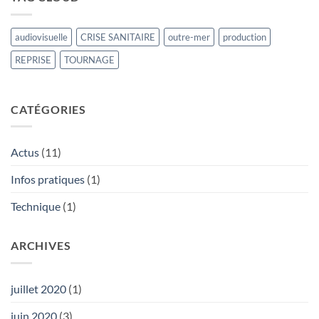
production
mise
ne
en
tournent
place
audiovisuelle
CRISE SANITAIRE
outre-mer
production
plus,
du
tous
fonds
REPRISE
TOURNAGE
les
d’indemnisation
corps
pour
de
les
métier
tournages
CATÉGORIES
de
la
filière
Actus
(11)
sont
touchés.
Infos pratiques
(1)
Technique
(1)
ARCHIVES
juillet 2020
(1)
juin 2020
(3)