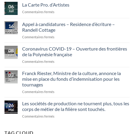
La Carte Pro. d’Artistes
06
Juil
sur
Commentaires fermés
La
Carte
Appel à candidatures – Residence d’écriture –
16
Pro.
Randell Cottage
Juin
d’Artistes
sur
Commentaires fermés
Appel
à
Coronavirus COVID-19 – Ouverture des frontières
08
candidatures
de la Polynésie française
Juin
–
sur
Commentaires fermés
Residence
Coronavirus
d’écriture
COVID-
Franck Riester, Ministre de la culture, annonce la
–
03
19
Randell
mise en place du fonds d’indemnisation pour les
Juin
–
Cottage
tournages
Ouverture
sur
Commentaires fermés
des
Franck
frontières
Riester,
de
Les sociétés de production ne tournent plus, tous les
26
Ministre
la
corps de métier de la filière sont touchés.
Mai
de
Polynésie
sur
Commentaires fermés
la
française
Les
culture,
sociétés
annonce
de
TAG CLOUD
la