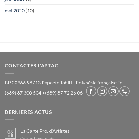
mai 2020
(10)
CONTACTER L'APTAC
BP 20966 98713 Papeete Tahiti - Polynésie française Tel : +
(689) 87 300 504 +(689) 87 72 26 06
DERNIÈRES ACTUS
La Carte Pro. d’Artistes
06
Juil
sur
Commentaires fermés