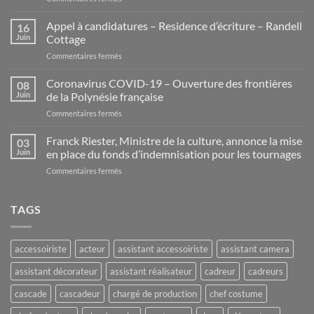
La
Carte
Appel à candidatures – Residence d’écriture – Randell
16
Pro.
Juin
Cottage
d’Artistes
sur
Commentaires fermés
Appel
à
Coronavirus COVID-19 – Ouverture des frontières
08
candidatures
Juin
de la Polynésie française
–
sur
Commentaires fermés
Residence
Coronavirus
d’écriture
COVID-
Franck Riester, Ministre de la culture, annonce la mise
–
03
19
Randell
Juin
en place du fonds d’indemnisation pour les tournages
–
Cottage
sur
Commentaires fermés
Ouverture
Franck
des
Riester,
frontières
Ministre
TAGS
de
de
la
la
Polynésie
culture,
française
accessoiriste
acteur
assistant accessoiriste
assistant camera
annonce
la
assistant décorateur
assistant réalisateur
cadreur
cadreurs
mise
en
cascade
cascadeur
chargé de production
chef costume
place
du