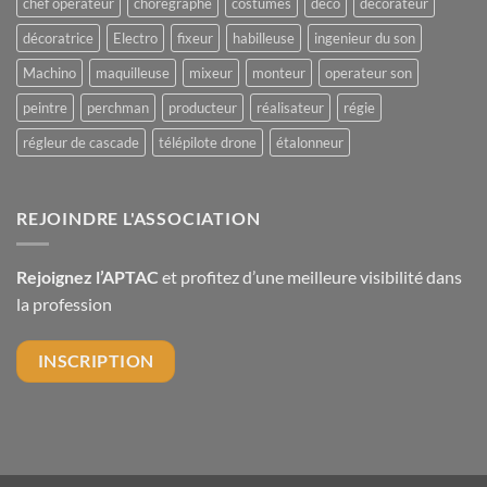
chef opérateur
chorégraphe
costumes
deco
décorateur
fonds
d’indemnisation
décoratrice
Electro
fixeur
habilleuse
ingenieur du son
pour
Machino
maquilleuse
mixeur
monteur
operateur son
les
tournages
peintre
perchman
producteur
réalisateur
régie
régleur de cascade
télépilote drone
étalonneur
REJOINDRE L'ASSOCIATION
Rejoignez l’APTAC
et profitez d’une meilleure visibilité dans
la profession
INSCRIPTION