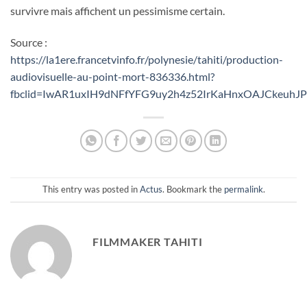
survivre mais affichent un pessimisme certain.
Source :
https://la1ere.francetvinfo.fr/polynesie/tahiti/production-
audiovisuelle-au-point-mort-836336.html?
fbclid=IwAR1uxIH9dNFfYFG9uy2h4z52IrKaHnxOAJCkeuh
This entry was posted in
Actus
. Bookmark the
permalink
.
FILMMAKER TAHITI