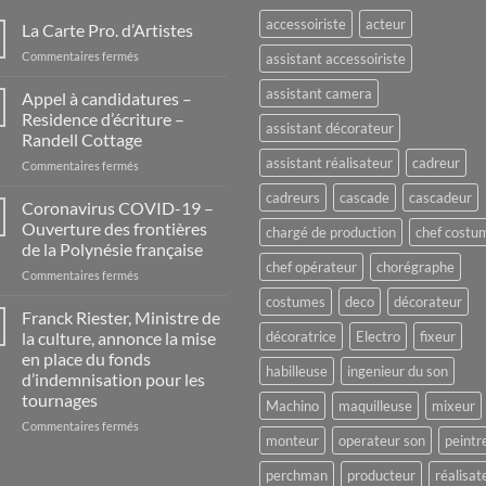
accessoiriste
acteur
La Carte Pro. d’Artistes
sur
Commentaires fermés
assistant accessoiriste
La
Carte
assistant camera
Appel à candidatures –
Pro.
Residence d’écriture –
assistant décorateur
d’Artistes
Randell Cottage
assistant réalisateur
cadreur
sur
Commentaires fermés
Appel
cadreurs
cascade
cascadeur
à
Coronavirus COVID-19 –
candidatures
Ouverture des frontières
chargé de production
chef costu
–
de la Polynésie française
Residence
chef opérateur
chorégraphe
sur
Commentaires fermés
d’écriture
Coronavirus
–
costumes
deco
décorateur
COVID-
Randell
Franck Riester, Ministre de
19
Cottage
la culture, annonce la mise
décoratrice
Electro
fixeur
–
en place du fonds
Ouverture
habilleuse
ingenieur du son
d’indemnisation pour les
des
tournages
frontières
Machino
maquilleuse
mixeur
de
sur
Commentaires fermés
monteur
operateur son
peintr
la
Franck
Polynésie
Riester,
perchman
producteur
réalisat
française
Ministre