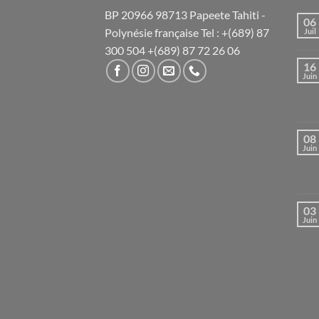
BP 20966 98713 Papeete Tahiti -
06
Polynésie française Tel : +(689) 87
Juil
300 504 +(689) 87 72 26 06
16
Juin
08
Juin
03
Juin