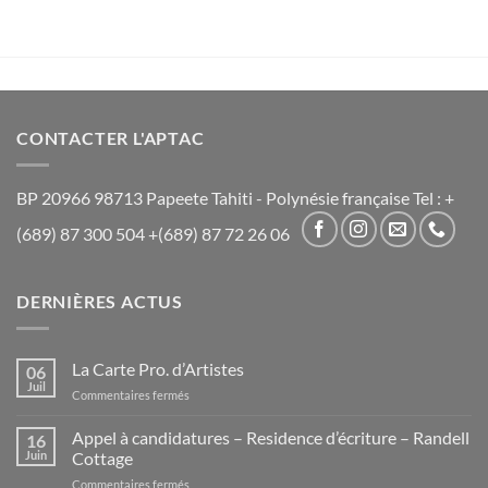
CONTACTER L'APTAC
BP 20966 98713 Papeete Tahiti - Polynésie française Tel : +
(689) 87 300 504 +(689) 87 72 26 06
DERNIÈRES ACTUS
La Carte Pro. d’Artistes
06
Juil
sur
Commentaires fermés
La
Carte
Appel à candidatures – Residence d’écriture – Randell
16
Pro.
Juin
Cottage
d’Artistes
sur
Commentaires fermés