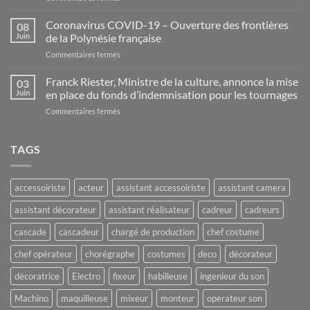
Appel
à
Coronavirus COVID-19 – Ouverture des frontières
08
candidatures
Juin
de la Polynésie française
–
sur
Commentaires fermés
Residence
Coronavirus
d’écriture
COVID-
Franck Riester, Ministre de la culture, annonce la mise
–
03
19
Randell
Juin
en place du fonds d’indemnisation pour les tournages
–
Cottage
sur
Commentaires fermés
Ouverture
Franck
des
Riester,
frontières
Ministre
TAGS
de
de
la
la
Polynésie
culture,
française
accessoiriste
acteur
assistant accessoiriste
assistant camera
annonce
la
assistant décorateur
assistant réalisateur
cadreur
cadreurs
mise
en
cascade
cascadeur
chargé de production
chef costume
place
du
chef opérateur
chorégraphe
costumes
deco
décorateur
fonds
d’indemnisation
décoratrice
Electro
fixeur
habilleuse
ingenieur du son
pour
Machino
maquilleuse
mixeur
monteur
operateur son
les