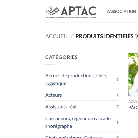
Passer
au
L’ASSOCIATION
contenu
ACCUEIL
/
PRODUITS IDENTIFIÉS 
CATÉGORIES
Accueil de productions, régie,
(5)
logistique
Acteurs
(1)
Assistants réal
(2)
PÂQU
Cascadeurs, régleur de cascade,
(1)
chorégraphe
Chefs opérateurs, Cadreurs
(6)