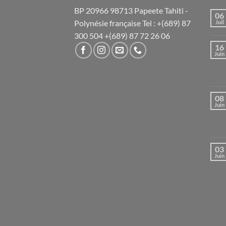
BP 20966 98713 Papeete Tahiti -
06
Polynésie française Tel : +(689) 87
Juil
300 504 +(689) 87 72 26 06
16
Juin
08
Juin
03
Juin