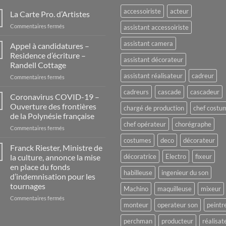
accessoiriste
acteur
La Carte Pro. d’Artistes
sur
Commentaires fermés
assistant accessoiriste
La
Carte
assistant camera
Appel à candidatures –
Pro.
Residence d’écriture –
assistant décorateur
d’Artistes
Randell Cottage
assistant réalisateur
cadreur
sur
Commentaires fermés
Appel
cadreurs
cascade
cascadeur
à
Coronavirus COVID-19 –
candidatures
Ouverture des frontières
chargé de production
chef costu
–
de la Polynésie française
Residence
chef opérateur
chorégraphe
sur
Commentaires fermés
d’écriture
Coronavirus
–
costumes
deco
décorateur
COVID-
Randell
Franck Riester, Ministre de
19
Cottage
la culture, annonce la mise
décoratrice
Electro
fixeur
–
en place du fonds
Ouverture
habilleuse
ingenieur du son
d’indemnisation pour les
des
tournages
frontières
Machino
maquilleuse
mixeur
de
sur
Commentaires fermés
monteur
operateur son
peintr
la
Franck
Polynésie
Riester,
perchman
producteur
réalisat
française
Ministre