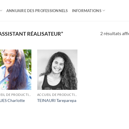
ANNUAIRE DES PROFESSIONNELS
INFORMATIONS
2 résultats aff
“ASSISTANT RÉALISATEUR”
ACCUEIL DE PRODUCTIONS, RÉGIE, LOGISTIQUE
ACCUEIL DE PRODUCTIONS, RÉGIE, LOGISTIQUE
ES Charlotte
TEINAURI Tareparepa