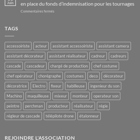
19
Randell
Juin
en place du fonds d’indemnisation pour les tournages
–
Cottage
sur
Commentaires fermés
Ouverture
Franck
des
Riester,
frontières
Ministre
TAGS
de
de
la
la
Polynésie
culture,
française
accessoiriste
acteur
assistant accessoiriste
assistant camera
annonce
la
assistant décorateur
assistant réalisateur
cadreur
cadreurs
mise
en
cascade
cascadeur
chargé de production
chef costume
place
du
chef opérateur
chorégraphe
costumes
deco
décorateur
fonds
d’indemnisation
décoratrice
Electro
fixeur
habilleuse
ingenieur du son
pour
Machino
maquilleuse
mixeur
monteur
operateur son
les
tournages
peintre
perchman
producteur
réalisateur
régie
régleur de cascade
télépilote drone
étalonneur
REJOINDRE L'ASSOCIATION