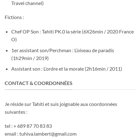
Travel channel)
Fictions :
Chef OP Son : Tahiti PK.0 la série (6X26min / 2020 France
O)
1er assistant son/Perchman : L’oiseau de paradis
(1h29min / 2019)
Assistant son : L’ordre et la morale (2h16min / 2011)
CONTACT & COORDONNÉES
Je réside sur Tahiti et suis joignable aux coordonnées
suivantes :
tel : + 689 87 70 83 83
email : tuhiva.lambert@gmail.com