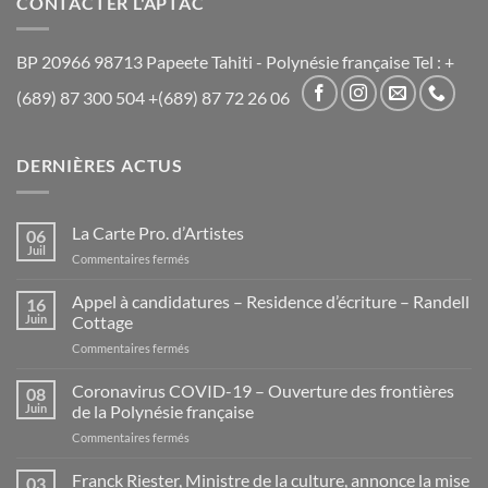
CONTACTER L'APTAC
BP 20966 98713 Papeete Tahiti - Polynésie française Tel : +
(689) 87 300 504 +(689) 87 72 26 06
DERNIÈRES ACTUS
La Carte Pro. d’Artistes
06
Juil
sur
Commentaires fermés
La
Carte
Appel à candidatures – Residence d’écriture – Randell
16
Pro.
Juin
Cottage
d’Artistes
sur
Commentaires fermés
Appel
à
Coronavirus COVID-19 – Ouverture des frontières
08
candidatures
Juin
de la Polynésie française
–
sur
Commentaires fermés
Residence
Coronavirus
d’écriture
COVID-
Franck Riester, Ministre de la culture, annonce la mise
–
03