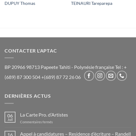
DUPUY Thomas
TEINAURI Tareparepa
CONTACTER L'APTAC
BP 20966 98713 Papeete Tahiti - Polynésie française Tel : +
(689) 87 300 504 +(689) 87 72 26 06
DERNIÈRES ACTUS
La Carte Pro. d’Artistes
06
Juil
sur
Commentaires fermés
La
Carte
Appel à candidatures – Residence d’écriture – Randell
16