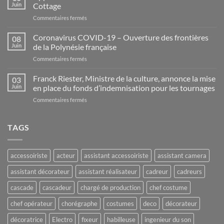
Pro.
Juin
Cottage
d’Artistes
sur
Commentaires fermés
Appel
à
Coronavirus COVID-19 – Ouverture des frontières
08
candidatures
Juin
de la Polynésie française
–
sur
Commentaires fermés
Residence
Coronavirus
d’écriture
COVID-
Franck Riester, Ministre de la culture, annonce la mise
–
03
19
Randell
Juin
en place du fonds d’indemnisation pour les tournages
–
Cottage
sur
Commentaires fermés
Ouverture
Franck
des
Riester,
frontières
Ministre
TAGS
de
de
la
la
Polynésie
culture,
française
accessoiriste
acteur
assistant accessoiriste
assistant camera
annonce
la
assistant décorateur
assistant réalisateur
cadreur
cadreurs
mise
en
cascade
cascadeur
chargé de production
chef costume
place
du
chef opérateur
chorégraphe
costumes
deco
décorateur
fonds
d’indemnisation
décoratrice
Electro
fixeur
habilleuse
ingenieur du son