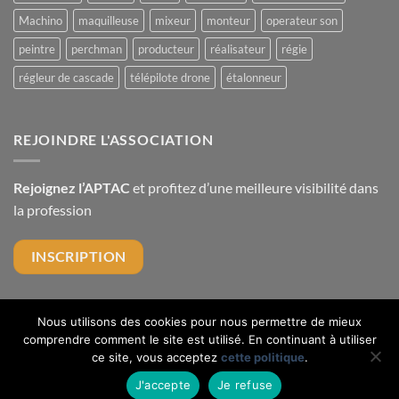
pour
Machino
maquilleuse
mixeur
monteur
operateur son
les
tournages
peintre
perchman
producteur
réalisateur
régie
régleur de cascade
télépilote drone
étalonneur
REJOINDRE L'ASSOCIATION
Rejoignez l’APTAC
et profitez d’une meilleure visibilité dans
la profession
INSCRIPTION
Nous utilisons des cookies pour nous permettre de mieux
comprendre comment le site est utilisé. En continuant à utiliser
ce site, vous acceptez
cette politique
.
Copyright 2026 ©
Aptac
-
Mentions légales
- Réalisé par Fabrice
J'accepte
Je refuse
Charleux